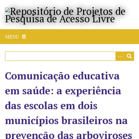
P
u
l
a
r
MENU
p
a
r
a
o
Comunicação educativa
c
o
em saúde: a experiência
n
t
das escolas em dois
e
ú
municípios brasileiros na
d
o
prevenção das arboviroses
p