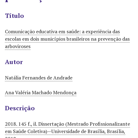
r
i
Título
n
c
Comunicação educativa em saúde: a experiência das
i
escolas em dois municípios brasileiros na prevenção das
p
arboviroses
a
l
Autor
Natália Fernandes de Andrade
Ana Valéria Machado Mendonça
Descrição
2018. 145 f., il. Dissertação (Mestrado Profissionalizante
em Saúde Coletiva)—Universidade de Brasília, Brasília,