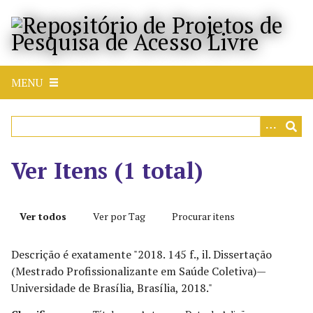
P
u
l
a
r
MENU
p
a
r
a
o
Ver Itens (1 total)
c
o
n
Ver todos
Ver por Tag
Procurar itens
t
e
Descrição é exatamente "2018. 145 f., il. Dissertação
ú
(Mestrado Profissionalizante em Saúde Coletiva)—
d
Universidade de Brasília, Brasília, 2018."
o
p