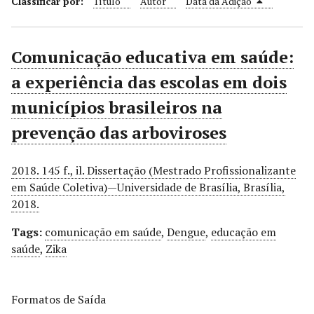
Classificar por:
Título
Autor
Data da Adição
r
i
n
Comunicação educativa em saúde:
c
a experiência das escolas em dois
i
p
municípios brasileiros na
a
prevenção das arboviroses
l
2018. 145 f., il. Dissertação (Mestrado Profissionalizante
em Saúde Coletiva)—Universidade de Brasília, Brasília,
2018.
Tags:
comunicação em saúde
,
Dengue
,
educação em
saúde
,
Zika
Formatos de Saída