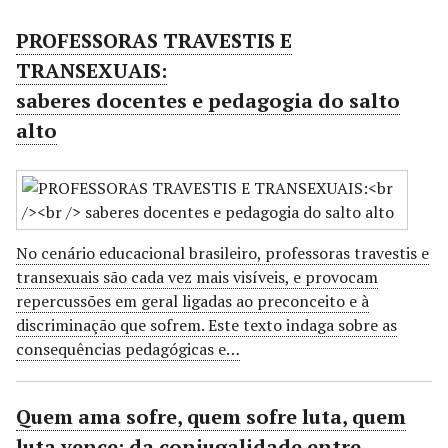
r
PROFESSORAS TRAVESTIS E
i
n
TRANSEXUAIS:
c
saberes docentes e pedagogia do salto
i
alto
p
a
l
No cenário educacional brasileiro, professoras travestis e
transexuais são cada vez mais visíveis, e provocam
repercussões em geral ligadas ao preconceito e à
discriminação que sofrem. Este texto indaga sobre as
consequências pedagógicas e…
Quem ama sofre, quem sofre luta, quem
luta vence: da conjugalidade entre