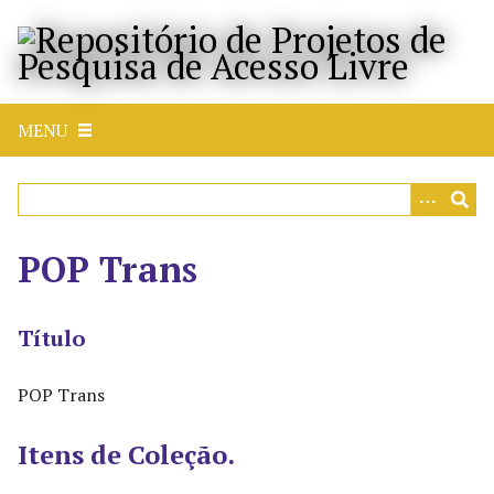
P
u
l
a
r
MENU
p
a
r
a
o
POP Trans
c
o
n
Título
t
e
POP Trans
ú
d
Itens de Coleção.
o
p