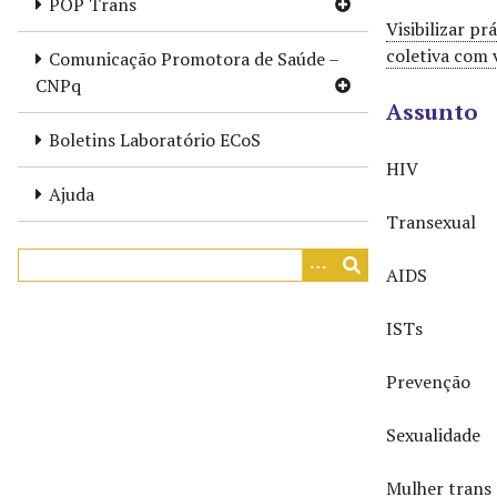
POP Trans
r
Visibilizar p
i
coletiva com 
Comunicação Promotora de Saúde –
n
CNPq
c
Assunto
i
Boletins Laboratório ECoS
p
HIV
a
Ajuda
l
Transexual
AIDS
ISTs
Prevenção
Sexualidade
Mulher trans