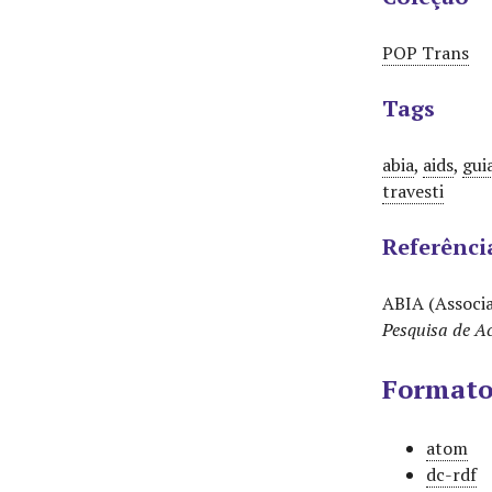
POP Trans
Tags
abia
,
aids
,
gui
travesti
Referênci
ABIA (Associa
Pesquisa de Ac
Formato
atom
dc-rdf