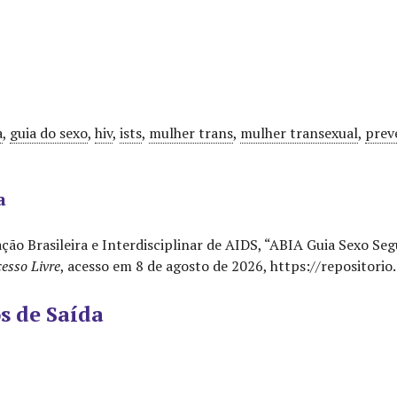
a
,
guia do sexo
,
hiv
,
ists
,
mulher trans
,
mulher transexual
,
prev
a
ção Brasileira e Interdisciplinar de AIDS, “ABIA Guia Sexo S
esso Livre
, acesso em 8 de agosto de 2026,
https://repositori
s de Saída