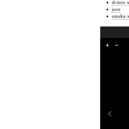
dcmes-
json
omeka-