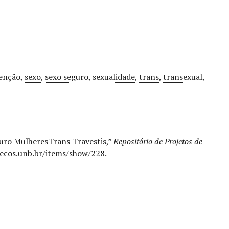
enção
,
sexo
,
sexo seguro
,
sexualidade
,
trans
,
transexual
,
eguro MulheresTrans Travestis,”
Repositório de Projetos de
o.ecos.unb.br/items/show/228
.