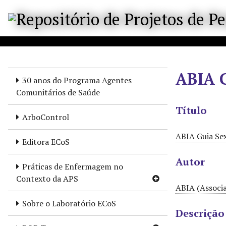
P
u
l
a
r
p
ABIA 
a
30 anos do Programa Agentes
r
Comunitários de Saúde
a
Título
o
ArboControl
c
ABIA Guia Se
o
Editora ECoS
n
Autor
t
Práticas de Enfermagem no
e
Contexto da APS
ú
ABIA (Associa
d
Sobre o Laboratório ECoS
o
Descrição
p