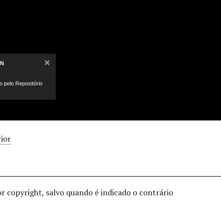
×
ON
do pelo Repositório
ior
or copyright, salvo quando é indicado o contrário