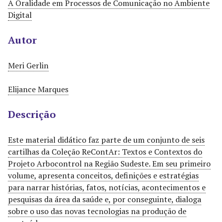
A Oralidade em Processos de Comunicação no Ambiente
r
Digital
i
n
Autor
c
i
Meri Gerlin
p
a
Elijance Marques
l
Descrição
Este material didático faz parte de um conjunto de seis
cartilhas da Coleção ReContAr: Textos e Contextos do
Projeto Arbocontrol na Região Sudeste. Em seu primeiro
volume, apresenta conceitos, definições e estratégias
para narrar histórias, fatos, notícias, acontecimentos e
pesquisas da área da saúde e, por conseguinte, dialoga
sobre o uso das novas tecnologias na produção de