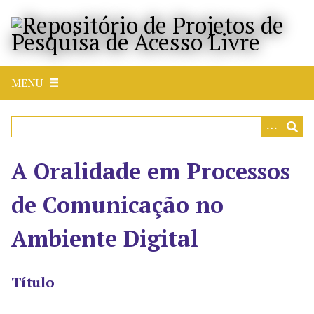
P
u
l
a
r
MENU
p
a
r
a
o
A Oralidade em Processos
c
o
de Comunicação no
n
t
Ambiente Digital
e
ú
d
Título
o
p