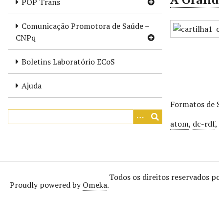
POP Trans
r
i
Comunicação Promotora de Saúde –
n
CNPq
c
i
Boletins Laboratório ECoS
p
a
Ajuda
l
Formatos de 
atom
,
dc-rdf
Todos os direitos reservados p
Proudly powered by
Omeka
.