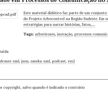
Este material didático faz parte de um conjunto
do Projeto Arbocontrol na Região Sudeste. Em se
estratégias para narrar histórias, fatos,…
Tags:
arboviroses
,
inovação
,
processos comunic
Saída
,
dcmes-xml
,
json
,
omeka-xml
,
podcast
,
rss2
or copyright, salvo quando é indicado o contrário