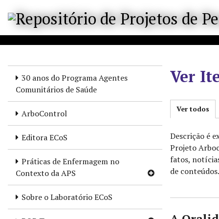
P
u
l
a
r
p
Ver It
a
30 anos do Programa Agentes
r
Comunitários de Saúde
a
Ver todos
o
ArboControl
c
o
Descrição é e
Editora ECoS
n
Projeto Arboc
t
fatos, notíci
Práticas de Enfermagem no
e
de conteúdos.
Contexto da APS
ú
d
Sobre o Laboratório ECoS
o
A Orali
p