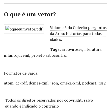
r
i
O que é um vetor?
n
c
Volume 6 da Coleção perguntas
i
da Arbo: histórias para todas as
p
idades.
a
l
Tags:
arboviroses
,
literatura
infantojuvenil
,
projeto arbocontrol
Formatos de Saída
atom
,
dc-rdf
,
dcmes-xml
,
json
,
omeka-xml
,
podcast
,
rss2
Todos os direitos reservados por copyright, salvo
quando é indicado o contrário