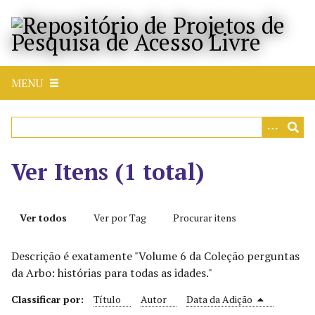
P
u
l
a
r
MENU
p
a
r
a
o
Ver Itens (1 total)
c
o
n
Ver todos
Ver por Tag
Procurar itens
t
e
Descrição é exatamente "Volume 6 da Coleção perguntas
ú
da Arbo: histórias para todas as idades."
d
o
Classificar por:
Título
Autor
Data da Adição
p