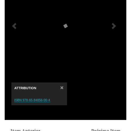
×
ATTRIBUTION
ISBN 978-65-84856-00-4
← Item Anterior
Próximo Item →