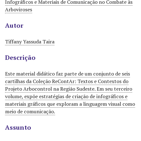
Infográficos e Materiais de Comunicação no Combate às
r
Arboviroses
i
n
Autor
c
i
Tiffany Yassuda Taira
p
a
Descrição
l
Este material didático faz parte de um conjunto de seis
cartilhas da Coleção ReContAr: Textos e Contextos do
Projeto Arbocontrol na Região Sudeste. Em seu terceiro
volume, expõe estratégias de criação de infográficos e
materiais gráficos que exploram a linguagem visual como
meio de comunicação.
Assunto