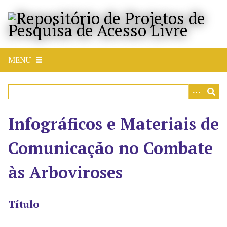
P
u
l
a
r
MENU
p
a
r
a
o
Infográficos e Materiais de
c
o
Comunicação no Combate
n
t
às Arboviroses
e
ú
d
Título
o
p