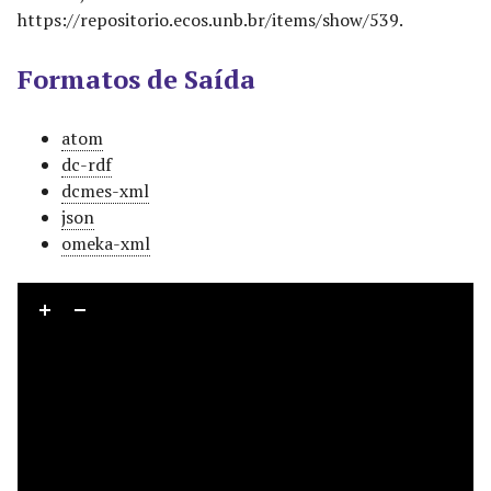
https://repositorio.ecos.unb.br/items/show/539
.
Formatos de Saída
atom
dc-rdf
dcmes-xml
json
omeka-xml