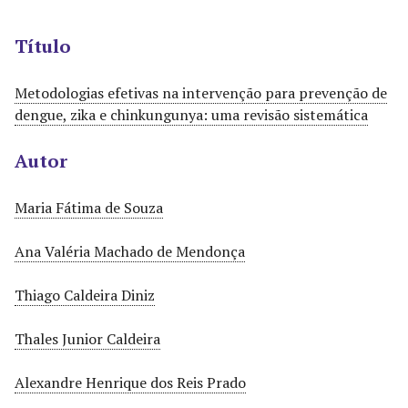
r
i
Título
n
c
Metodologias efetivas na intervenção para prevenção de
i
dengue, zika e chinkungunya: uma revisão sistemática
p
a
Autor
l
Maria Fátima de Souza
Ana Valéria Machado de Mendonça
Thiago Caldeira Diniz
Thales Junior Caldeira
Alexandre Henrique dos Reis Prado