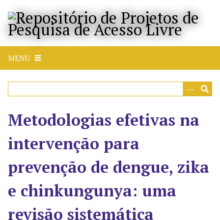
P
u
l
a
r
MENU
p
a
r
a
o
Metodologias efetivas na
c
o
intervenção para
n
t
prevenção de dengue, zika
e
ú
e chinkungunya: uma
d
o
revisão sistemática
p