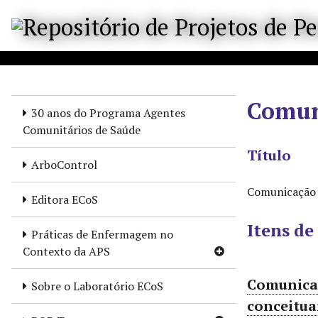
P
u
l
a
r
p
Comun
a
30 anos do Programa Agentes
r
Comunitários de Saúde
a
Título
o
ArboControl
c
Comunicação
o
Editora ECoS
n
Itens de
t
Práticas de Enfermagem no
e
Contexto da APS
ú
d
Comunicaç
Sobre o Laboratório ECoS
o
conceitua
p