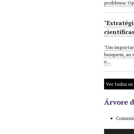
problema: Opç
"Estratég
científic
"Um important
busquem, ao m
e…
Ver todos os 
Árvore d
Comunic