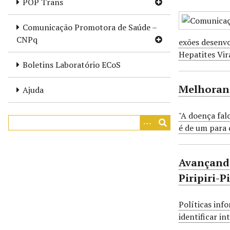
POP Trans
r
i
Comunicação Promotora de Saúde –
n
CNPq
exões desenvo
c
Hepatites Vir
i
Boletins Laboratório ECoS
p
a
Melhorand
Ajuda
l
"A doença fal
é de um para 
Avançando
Piripiri-P
Políticas inf
identificar in