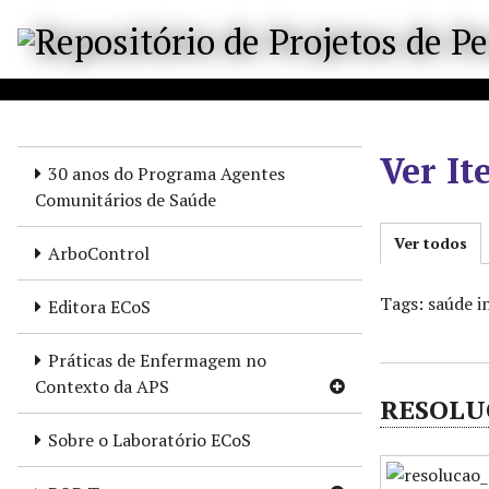
P
u
l
a
r
p
Ver It
a
30 anos do Programa Agentes
r
Comunitários de Saúde
a
Ver todos
o
ArboControl
c
o
Tags: saúde i
Editora ECoS
n
t
Práticas de Enfermagem no
e
Contexto da APS
RESOLUÇ
ú
d
Sobre o Laboratório ECoS
o
p