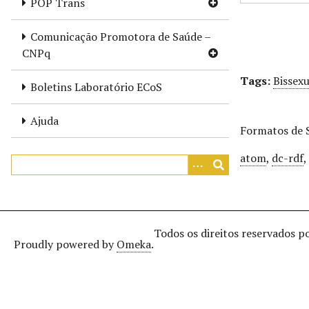
POP Trans
r
i
Comunicação Promotora de Saúde –
n
CNPq
c
i
Tags:
Bissexu
Boletins Laboratório ECoS
p
a
Ajuda
l
Formatos de 
atom
,
dc-rdf
Todos os direitos reservados p
Proudly powered by
Omeka
.