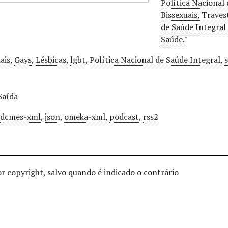
Política Nacional 
Bissexuais, Traves
de Saúde Integral
Saúde."
ais
,
Gays
,
Lésbicas
,
lgbt
,
Política Nacional de Saúde Integral
,
Saída
,
dcmes-xml
,
json
,
omeka-xml
,
podcast
,
rss2
or copyright, salvo quando é indicado o contrário