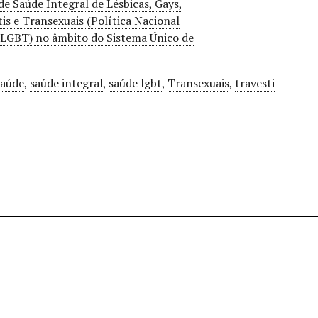
de Saúde Integral de Lésbicas, Gays,
tis e Transexuais (Política Nacional
 LGBT) no âmbito do Sistema Único de
saúde
,
saúde integral
,
saúde lgbt
,
Transexuais
,
travesti