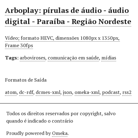
r
Arboplay: pírulas de áudio - áudio
i
digital - Paraíba - Região Nordeste
n
c
i
Vídeo; formato HEVC, dimensões 1080px x 1350px,
p
Frame 30fps
a
l
Tags:
arboviroses
,
comunicação em saúde
,
mídias
Formatos de Saída
atom
,
dc-rdf
,
dcmes-xml
,
json
,
omeka-xml
,
podcast
,
rss2
Todos os direitos reservados por copyright, salvo
quando é indicado o contrário
Proudly powered by
Omeka
.