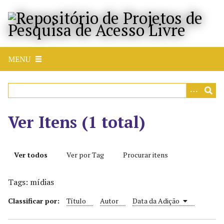
P
u
l
a
r
MENU
p
a
r
a
o
Ver Itens (1 total)
c
o
n
Ver todos
Ver por Tag
Procurar itens
t
e
Tags: mídias
ú
d
Classificar por:
Título
Autor
Data da Adição
o
p