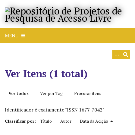
P
u
l
a
r
MENU
p
a
r
a
o
Ver Itens (1 total)
c
o
n
Ver todos
Ver por Tag
Procurar itens
t
e
Identificador é exatamente "ISSN 1677-7042"
ú
d
Classificar por:
Título
Autor
Data da Adição
o
p