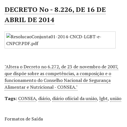
r
DECRETO No - 8.226, DE 16 DE
i
ABRIL DE 2014
n
c
i
p
a
l
"Altera o Decreto no 6.272, de 23 de novembro de 2007,
que dispõe sobre as competências, a composição e o
funcionamento do Conselho Nacional de Segurança
Alimentar e Nutricional - CONSEA."
Tags:
CONSEA
,
diário
,
diário ofiicial da união
,
lgbt
,
união
Formatos de Saída