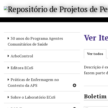
P
u
l
a
r
p
Ver It
a
30 anos do Programa Agentes
r
Comunitários de Saúde
a
Ver todos
o
ArboControl
c
o
Descrição é 
Editora ECoS
n
fazem parte d
t
Práticas de Enfermagem no
e
Contexto da APS
ú
Boletim
d
Sobre o Laboratório ECoS
o
p