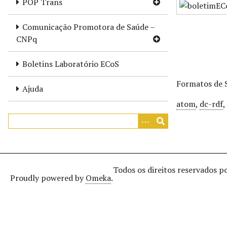
POP Trans
r
i
Comunicação Promotora de Saúde –
n
CNPq
c
i
Boletins Laboratório ECoS
p
a
Formatos de 
Ajuda
l
atom
,
dc-rdf
Todos os direitos reservados p
Proudly powered by
Omeka
.