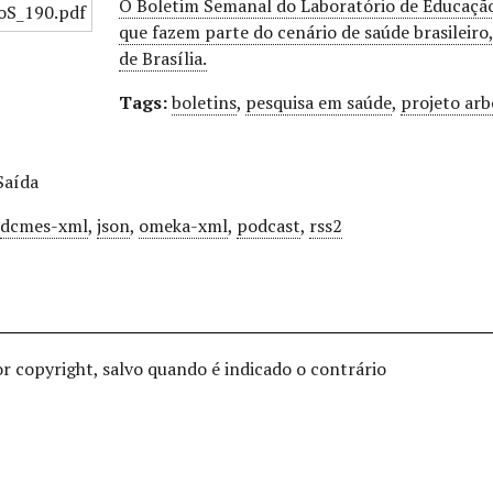
O Boletim Semanal do Laboratório de Educaçã
que fazem parte do cenário de saúde brasileiro
de Brasília.
Tags:
boletins
,
pesquisa em saúde
,
projeto ar
Saída
,
dcmes-xml
,
json
,
omeka-xml
,
podcast
,
rss2
or copyright, salvo quando é indicado o contrário