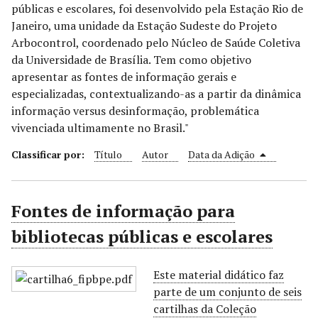
públicas e escolares, foi desenvolvido pela Estação Rio de
r
Janeiro, uma unidade da Estação Sudeste do Projeto
i
Arbocontrol, coordenado pelo Núcleo de Saúde Coletiva
n
da Universidade de Brasília. Tem como objetivo
c
apresentar as fontes de informação gerais e
i
especializadas, contextualizando-as a partir da dinâmica
p
informação versus desinformação, problemática
a
vivenciada ultimamente no Brasil."
l
Classificar por:
Título
Autor
Data da Adição
Fontes de informação para
bibliotecas públicas e escolares
Este material didático faz
parte de um conjunto de seis
cartilhas da Coleção