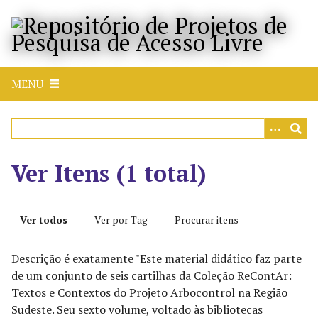
P
u
l
a
r
MENU
p
a
r
a
o
Ver Itens (1 total)
c
o
n
Ver todos
Ver por Tag
Procurar itens
t
e
Descrição é exatamente "Este material didático faz parte
ú
de um conjunto de seis cartilhas da Coleção ReContAr:
d
Textos e Contextos do Projeto Arbocontrol na Região
o
Sudeste. Seu sexto volume, voltado às bibliotecas
p