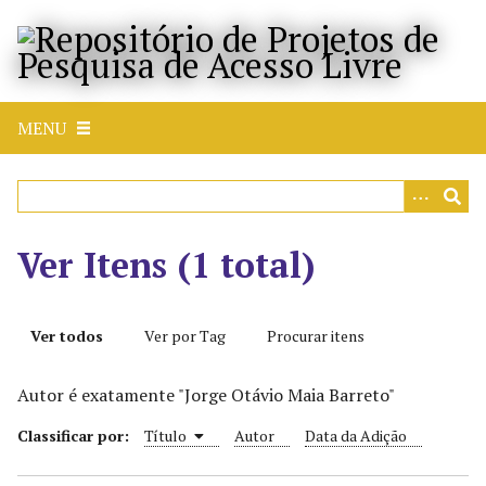
P
u
l
a
r
MENU
p
a
r
a
o
Ver Itens (1 total)
c
o
n
Ver todos
Ver por Tag
Procurar itens
t
e
Autor é exatamente "Jorge Otávio Maia Barreto"
ú
d
Classificar por:
Título
Autor
Data da Adição
o
p