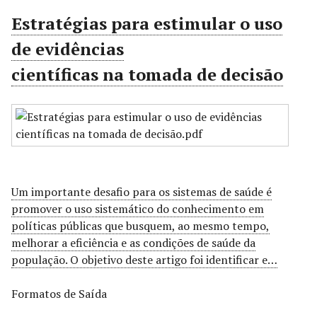
r
Estratégias para estimular o uso
i
de evidências
n
c
científicas na tomada de decisão
i
p
a
l
Um importante desafio para os sistemas de saúde é
promover o uso sistemático do conhecimento em
políticas públicas que busquem, ao mesmo tempo,
melhorar a eficiência e as condições de saúde da
população. O objetivo deste artigo foi identificar e…
Formatos de Saída