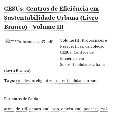
r
CESUs: Centros de Eficiência em
i
Sustentabilidade Urbana (Livro
n
c
Branco) - Volume III
i
p
Volume III: Proposições e
a
Perspectivas, da coleção
l
CESUs: Centros de
Eficiência em
Sustentabilidade Urbana
(Livro Branco).
Tags:
cidades inteligentes
,
sustentabilidade urbana
Formatos de Saída
atom
,
dc-rdf
,
dcmes-xml
,
json
,
omeka-xml
,
podcast
,
rss2