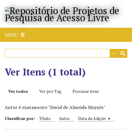
P
u
l
a
r
MENU
p
a
r
a
o
Ver Itens (1 total)
c
o
n
Ver todos
Ver por Tag
Procurar itens
t
e
Autor é exatamente "David de Almeida Moysés"
ú
d
Classificar por:
Título
Autor
Data da Adição
o
p